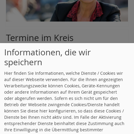
Termine im Kreis
Alle Termine öffnen
.
Informationen, die wir
07.09.2026, 19:00 Uhr
speichern
Stammtisch
Ort: Bad Herrenalb
Hier finden Sie Informationen, welche Dienste / Cookies wir
Wir treffen uns regelmäßig jeden 1. Montag im Monat. Für
auf dieser Webseite verwenden. Für die Ihnen angezeigten
unseren Stammtisch im September erhalten Sie h …
Verarbeitungszwecke können Cookies, Geräte-Kennungen
oder andere Informationen auf Ihrem Gerät gespeichert
oder abgerufen werden. Sofern es sich nicht um für den
Betrieb der Webseite zwingende Cookies/Dienste handelt
können Sie diese hier konfigurieren, so dass diese Cookies /
Dienste bei Ihnen nicht aktiv sind. Im Falle der Aktivierung
entsprechender Dienste beinhaltet diese Zustimmung auch
Ihre Einwilligung in die Übermittlung bestimmter