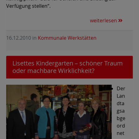
Verfügung stellen“.
weiterlesen
16.12.2010
in
Kommunale Werkstätten
Lisettes Kindergarten – schöner Traum
oder machbare Wirklichkeit?
Der
Lan
dta
gsa
bge
ord
net