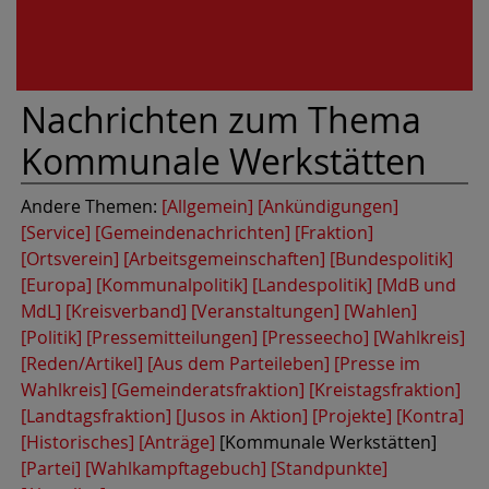
Nachrichten zum Thema
Kommunale Werkstätten
Andere Themen:
[Allgemein]
[Ankündigungen]
[Service]
[Gemeindenachrichten]
[Fraktion]
[Ortsverein]
[Arbeitsgemeinschaften]
[Bundespolitik]
[Europa]
[Kommunalpolitik]
[Landespolitik]
[MdB und
MdL]
[Kreisverband]
[Veranstaltungen]
[Wahlen]
[Politik]
[Pressemitteilungen]
[Presseecho]
[Wahlkreis]
[Reden/Artikel]
[Aus dem Parteileben]
[Presse im
Wahlkreis]
[Gemeinderatsfraktion]
[Kreistagsfraktion]
[Landtagsfraktion]
[Jusos in Aktion]
[Projekte]
[Kontra]
[Historisches]
[Anträge]
[Kommunale Werkstätten]
[Partei]
[Wahlkampftagebuch]
[Standpunkte]