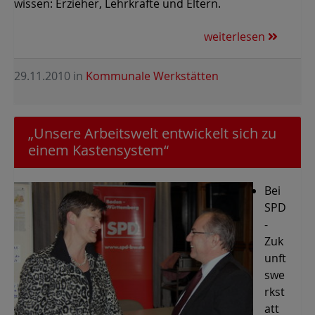
wissen: Erzieher, Lehrkräfte und Eltern.
weiterlesen
29.11.2010
in
Kommunale Werkstätten
„Unsere Arbeitswelt entwickelt sich zu
einem Kastensystem“
Bei
SPD
-
Zuk
unft
swe
rkst
att