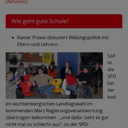
[Aktuelles]
Wie geht gute Schule?
Rainer Prewo diskutiert Bildungspolitik mit
Eltern und Lehrern
Soll
te
die
SPD
bei
der
bad
en-württembergischen Landtagswahl im
kommenden März Regierungsverantwortung
übertragen bekommen - „und dafür sieht es gar
nicht mal so schlecht aus“, so der SPD-