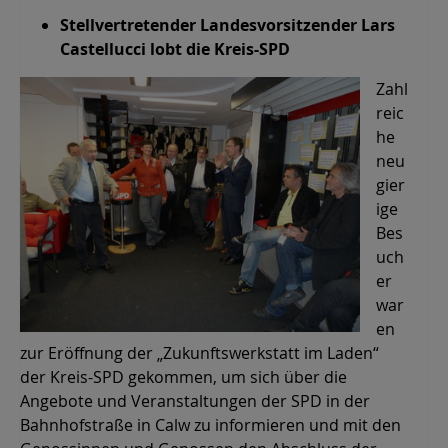
Stellvertretender Landesvorsitzender Lars
Castellucci lobt die Kreis-SPD
Zahl
reic
he
neu
gier
ige
Bes
uch
er
war
en
zur Eröffnung der „Zukunftswerkstatt im Laden“
der Kreis-SPD gekommen, um sich über die
Angebote und Veranstaltungen der SPD in der
Bahnhofstraße in Calw zu informieren und mit den