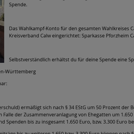
Spende.
Das Wahlkampf-Konto für den gesamten Wahlkreises Ca
Kreisverband Calw eingerichtet: Sparkasse Pforzheim 
Selbstverständlich erhältst du für deine Spende eine 
den-Württemberg
bar:
schuld) ermäßigt sich nach § 34 EStG um 50 Prozent der B
m Falle der Zusammenveranlagung von Ehegatten um 1.650 E
nd Spenden bis zu insgesamt 1.650 Euro, bzw. 3.300 Euro be
träge bis zu weiteren 1.650 bzw. 3.300 Euro können nach §