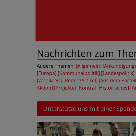
Nachrichten zum Th
Andere Themen:
[Allgemein]
[Ankündigung
[Europa]
[Kommunalpolitik]
[Landespolitik]
[Wahlkreis]
[Reden/Artikel]
[Aus dem Partei
Aktion]
[Projekte]
[Kontra]
[Historisches]
[A
Unterstütze uns mit einer Spende