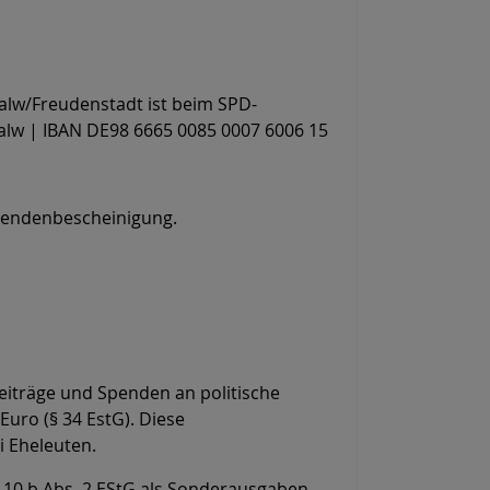
lw/Freudenstadt ist beim SPD-
Calw | IBAN DE98 6665 0085 0007 6006 15
Spendenbescheinigung.
eiträge und Spenden an politische
uro (§ 34 EstG). Diese
i Eheleuten.
 10 b Abs. 2 EStG als Sonderausgaben