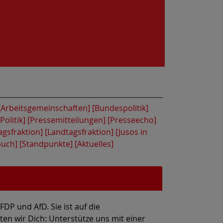
[Arbeitsgemeinschaften]
[Bundespolitik]
[Politik]
[Pressemitteilungen]
[Presseecho]
agsfraktion]
[Landtagsfraktion]
[Jusos in
buch]
[Standpunkte]
[Aktuelles]
P und AfD. Sie ist auf die
ten wir Dich: Unterstütze uns mit einer