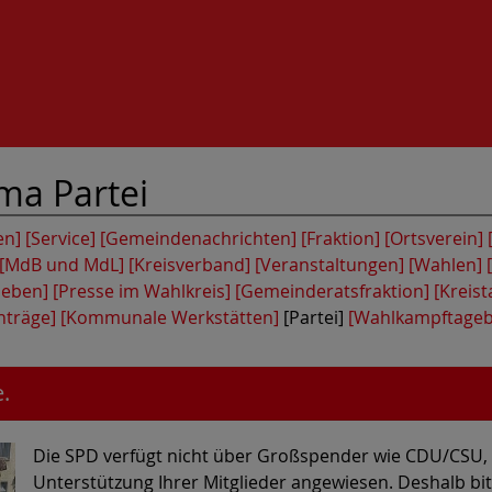
ema
Partei
en]
[Service]
[Gemeindenachrichten]
[Fraktion]
[Ortsverein]
[MdB und MdL]
[Kreisverband]
[Veranstaltungen]
[Wahlen]
leben]
[Presse im Wahlkreis]
[Gemeinderatsfraktion]
[Kreist
nträge]
[Kommunale Werkstätten]
[Partei]
[Wahlkampftage
.
Die SPD verfügt nicht über Großspender wie CDU/CSU, FD
Unterstützung Ihrer Mitglieder angewiesen. Deshalb bit