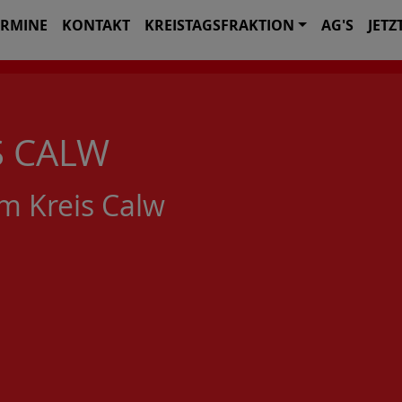
ERMINE
KONTAKT
KREISTAGSFRAKTION
AG'S
JETZ
S CALW
m Kreis Calw