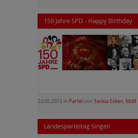
150 Jahre SPD - Happy Birthday
23.05.2013
in
Partei
von
Saskia Esken, MdB
Landesparteitag Singen