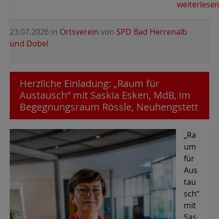
weiterlese
23.07.2026
in
Ortsverein
von
SPD Bad Herrenalb
und Dobel
Herzliche Einladung: „Raum für
Austausch“ mit Saskia Esken, MdB, im
Begegnungsraum Rössle, Neuhengstett
„Ra
um
für
Aus
tau
sch“
mit
Sas