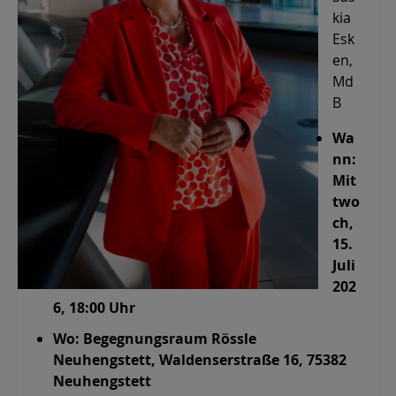
kia
Esk
en,
Md
B
Wa
nn:
Mit
two
ch,
15.
Juli
202
6, 18:00 Uhr
Wo: Begegnungsraum Rössle
Neuhengstett, Waldenserstraße 16, 75382
Neuhengstett