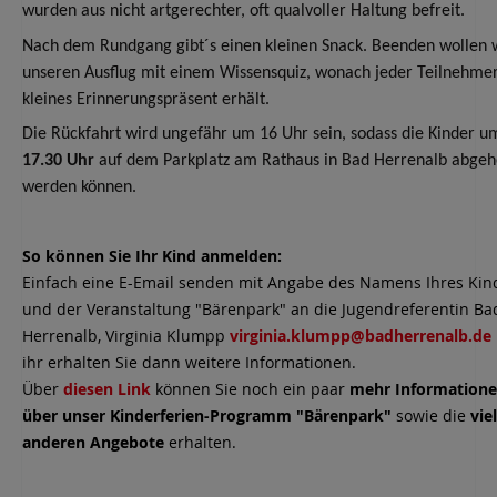
wurden aus nicht artgerechter, oft qualvoller Haltung befreit.
Nach dem Rundgang gibt´s einen kleinen Snack.
Beenden wollen 
unseren Ausflug mit einem Wissensquiz, wonach jeder Teilnehmer
kleines Erinnerungspräsent erhält.
Die Rückfahrt wird ungefähr um 16 Uhr sein, sodass die Kinder u
17.30 Uhr
auf dem Parkplatz am Rathaus in Bad Herrenalb abgeh
werden können.
So können Sie Ihr Kind anmelden:
Einfach eine E-Email senden mit Angabe des Namens Ihres Kin
und der Veranstaltung "Bärenpark" an die Jugendreferentin Ba
Herrenalb, Virginia Klumpp
virginia.klumpp@badherrenalb.de
ihr erhalten Sie dann weitere Informationen.
Über
diesen Link
können Sie noch ein paar
mehr Information
über unser Kinderferien-Programm "Bärenpark"
sowie die
vie
anderen Angebote
erhalten.